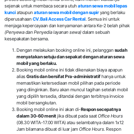
sejenak untuk membaca secara utuh
aturan sewa mobil lepas
kunci
ataupun
aturan sewa mobil dengan supir
yang berlaku
diperusahaan
CV. Bali Access Car Rental
. Semua ini untuk
menjaga kepercayaan dan kenyamanan antara Ke-2 belah pihak
(Penyewa dan Penyedia layanan sewa)
dalam sebuah
kesepakatan bersama.
Dengan melakukan booking online ini, pelanggan
sudah
menyatakan setuju dan sepakat dengan aturan sewa
mobil yang berlaku.
Booking mobil online ini tidak dikenakan biaya apapun
alias
Gratis dan bersifat Pra-administratif
hanya untuk
memastikan ketersediaan mobil pilihan pada periode
yang diinginkan. Baru akan muncul tagihan setelah mobil
yang dipilih tersedia, ditandai dengan terbitnya invoice
mobil bersangkutan.
Booking mobil online ini akan di-
Respon secepatnya
dalam 30-60 menit
jika dibuat pada saat
Office Hours
(08.30 WITA-17.00 WITA) atau selambatnya dalam 1x12
Jam bilamana dibuat di luar jam
Office Hours
. Respon