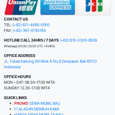
CONTACT US
TEL:
(+62) 821-4485-0000
FAX:
(+62) 361-4745164
HOTLINE CALL 24HRS / 7 DAYS
(+62) 819-3300-8509
Whatsapp (05.00-22.00 UTC +8 HRS)
OFFICE ADDRESS
JL. Tukad badung XXI Blok A No.8 Denpasar, Bali 80113
Indonesia
OFFICE HOURS
MON – SAT: 08.30-17.00 WITA
SUNDAY: 12.30-17.00 WITA
QUICK LINKS
PROMO
SEWA MOBIL BALI
11 ALASAN MEMILIH KAMI
HARGA SEWA MOBIL DI BALI