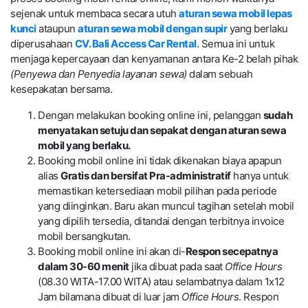
sejenak untuk membaca secara utuh
aturan sewa mobil lepas
kunci
ataupun
aturan sewa mobil dengan supir
yang berlaku
diperusahaan
CV. Bali Access Car Rental
. Semua ini untuk
menjaga kepercayaan dan kenyamanan antara Ke-2 belah pihak
(Penyewa dan Penyedia layanan sewa)
dalam sebuah
kesepakatan bersama.
Dengan melakukan booking online ini, pelanggan
sudah
menyatakan setuju dan sepakat dengan aturan sewa
mobil yang berlaku.
Booking mobil online ini tidak dikenakan biaya apapun
alias
Gratis dan bersifat Pra-administratif
hanya untuk
memastikan ketersediaan mobil pilihan pada periode
yang diinginkan. Baru akan muncul tagihan setelah mobil
yang dipilih tersedia, ditandai dengan terbitnya invoice
mobil bersangkutan.
Booking mobil online ini akan di-
Respon secepatnya
dalam 30-60 menit
jika dibuat pada saat
Office Hours
(08.30 WITA-17.00 WITA) atau selambatnya dalam 1x12
Jam bilamana dibuat di luar jam
Office Hours
. Respon