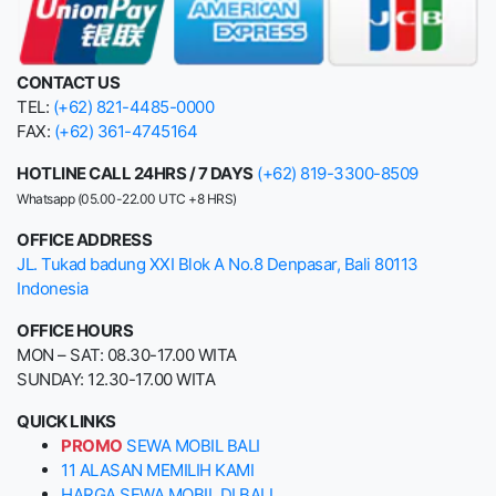
CONTACT US
TEL:
(+62) 821-4485-0000
FAX:
(+62) 361-4745164
HOTLINE CALL 24HRS / 7 DAYS
(+62) 819-3300-8509
Whatsapp (05.00-22.00 UTC +8 HRS)
OFFICE ADDRESS
JL. Tukad badung XXI Blok A No.8 Denpasar, Bali 80113
Indonesia
OFFICE HOURS
MON – SAT: 08.30-17.00 WITA
SUNDAY: 12.30-17.00 WITA
QUICK LINKS
PROMO
SEWA MOBIL BALI
11 ALASAN MEMILIH KAMI
HARGA SEWA MOBIL DI BALI